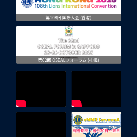
第108回 国際大会 (香港)
第62回 OSEALフォーラム (札幌)
eMMR 