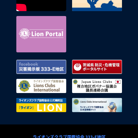
Lion Portal
Facebook 災害掲示板 333-E地区
茨城県
ライオンズクラブ国際協会
複合地
ライオンズクラブ国際協会公式機関
ライオ
ライオンズクラブ国際協会 333-E地区