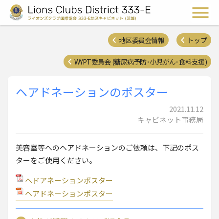
ライオンズクラブ国際協会 
メ
地区委員会情報
トップ
WYPT委員会 (糖尿病予防･小児がん･食料支援)
ヘアドネーションのポスター
2021.11.12
キャビネット事務局
美容室等へのヘアドネーションのご依頼は、下記のポス
ターをご使用ください。
ヘドアネーションポスター
ヘアドネーションポスター