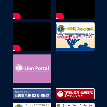
eMMR 
Lion Portal
Facebook 災害掲示板 333-E地区
茨城県
ライオンズクラブ国際協会
複合地