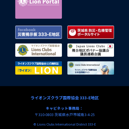
Facebook 災害掲示板 333-E地区
茨城県
ライオンズクラブ国際協会
複合地
ライオンズクラブ国際協会公式機関
ライオ
ライオンズクラブ国際協会 333-E地区
キャビネット事務局：
〒310-0803 茨城県水戸市城南3-4-25
© Lions Clubs International District 333-E