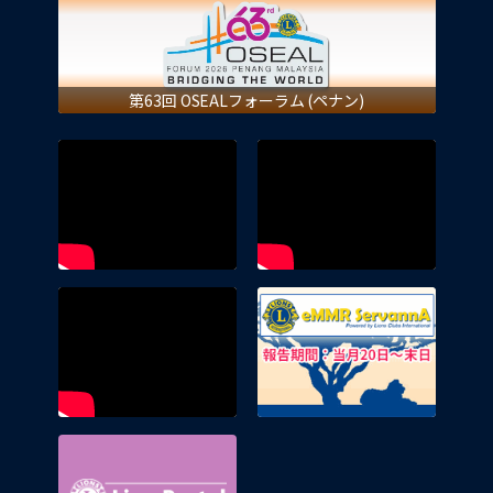
第63回 OSEALフォーラム (ペナン)
eMMR 
Lion Portal