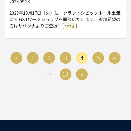
2023.09.28
2023年10月17日（火）に、クラフトシビックホール土浦
にて GSTワークショップを開催いたします。 参加希望の
方はサバンナよりご登録…
つづき
投
«
1
2
3
4
5
6
稿
…
14
»
ナ
ビ
ゲー
ショ
ン