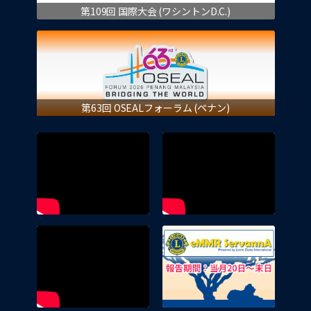
第109回 国際大会 (ワシントンD.C.)
第63回 OSEALフォーラム (ペナン)
eMMR 