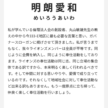
明 朗 愛 和
め い ろ う あ い わ
私が学んでいる倫理法人会の創設者、丸山敏雄先生の教
えの中から今333-E地区に最も必要な言葉と思い、ガバ
ナースローガンに掲げさせて頂きました。私が言うまで
もなく、我々ライオンズメンバーは全員が平等です。同
じように会費を納入し、同じように奉仕活動をしており
ます。ライオンズの奉仕活動は同じ志、同じ立場の集合
体である訳ですから、本来明るく楽しく行われるべきで
す。そして仲間に対する思いやりや、愛情で成り立って
いるのです。それなくして地域社会に対して奉仕活動な
ど出来る訳もありません。もう一度原点に立ち帰って、
仲良く楽しく奉仕活動を行いましょう。