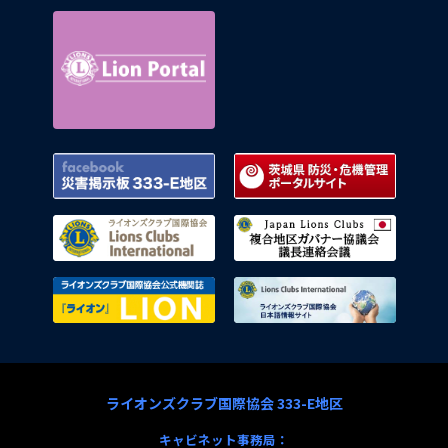
Lion Portal
Facebook 災害掲示板 333-E地区
茨城県
ライオンズクラブ国際協会
複合地
ライオンズクラブ国際協会公式機関
ライオ
ライオンズクラブ国際協会 333-E地区
キャビネット事務局：