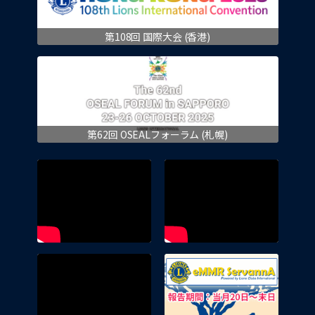
第108回 国際大会 (香港)
第62回 OSEALフォーラム (札幌)
eMMR 