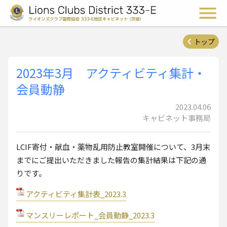
ライオンズクラブ国際協会 
メ
トップ
2023年3月 アクティビティ集計・
会員動静
2023.04.06
キャビネット事務局
LCIF寄付・献血・薬物乱用防止教室開催について、3月末
までにご提出いただきました報告の集計結果は下記の通
りです。
アクティビティ集計表_2023.3
マンスリーレポート_会員動静_2023.3