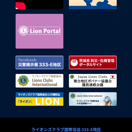
Lion Portal
Facebook 災害掲示板 333-E地区
茨城県
ライオンズクラブ国際協会
複合地
ライオンズクラブ国際協会公式機関
ライオ
ライオンズクラブ国際協会 333-E地区