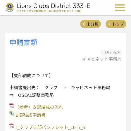
ライオンズクラブ国際協会 
メ
未分類
トップ
申請書類
2026.05.20
キャビネット事務局
【支部結成について】
申請書提出先： クラブ ⇒ キャビネット事務局
⇒ OSEAL調整事務局
（参考）支部結成の流れ
支部結成申請書
1_クラブ支部パンフレット_cb17_5