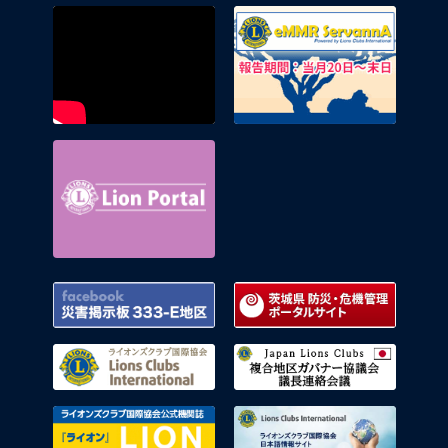
eMMR 
Lion Portal
Facebook 災害掲示板 333-E地区
茨城県
ライオンズクラブ国際協会
複合地
ライオンズクラブ国際協会公式機関
ライオ