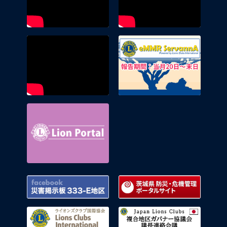
eMMR 
Lion Portal
Facebook 災害掲示板 333-E地区
茨城県
ライオンズクラブ国際協会
複合地