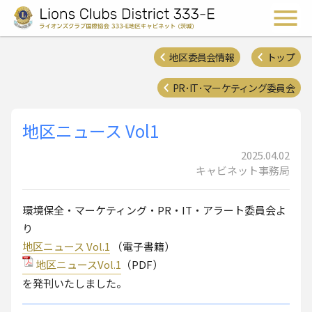
ライオンズクラブ国際協会 
メ
地区委員会情報
トップ
PR･IT･マーケティング委員会
地区ニュース Vol1
2025.04.02
キャビネット事務局
環境保全・マーケティング・PR・IT・アラート委員会よ
り
地区ニュース Vol.1
（電子書籍）
地区ニュースVol.1
（PDF）
を発刊いたしました。