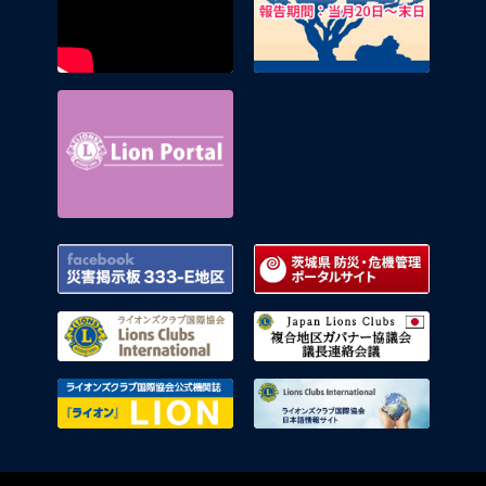
Lion Portal
Facebook 災害掲示板 333-E地区
茨城県
ライオンズクラブ国際協会
複合地
ライオンズクラブ国際協会公式機関
ライオ