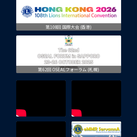
第108回 国際大会 (香港)
第62回 OSEALフォーラム (札幌)
eMMR 