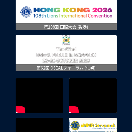
第108回 国際大会 (香港)
第62回 OSEALフォーラム (札幌)
eMMR 