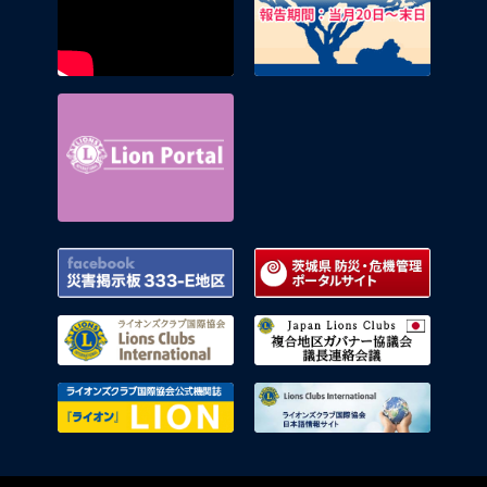
Lion Portal
Facebook 災害掲示板 333-E地区
茨城県
ライオンズクラブ国際協会
複合地
ライオンズクラブ国際協会公式機関
ライオ