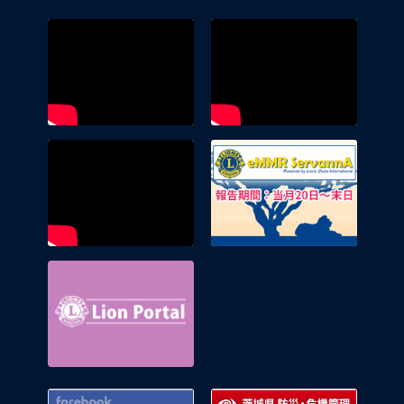
eMMR 
Lion Portal
Facebook 災害掲示板 333-E地区
茨城県