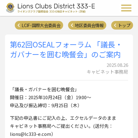
ライオンズクラブ国際協会 
メ
LCIF･国際大会委員会
地区委員会情報
トップ
第62回OSEALフォーラム 「議長・
ガバナーを囲む晩餐会」のご案内
2025.08.26
キャビネット事務局
「議長・ガバナーを囲む晩餐会」
開催日：2025年10月24日（金）19:00～
申込及び振込締切：9月25日（木）
下記の申込書にご記入の上、エクセルデータのまま
キャビネット事務局へご提出ください。(送付先：
lions@lc333-e.com）