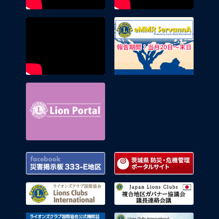
eMMR 
Lion Portal
Facebook 災害掲示板 333-E地区
茨城県
ライオンズクラブ国際協会
複合地
ライオンズクラブ国際協会公式機関
ライオ