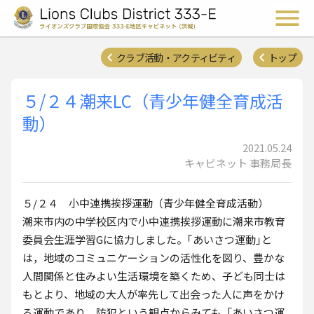
ライオンズクラブ国際協会 
メ
クラブ活動・アクティビティ
トップ
５/２４潮来LC（青少年健全育成活
動）
2021.05.24
キャビネット 事務局長
５/２４ 小中連携挨拶運動（青少年健全育成活動）
潮来市内の中学校区内で小中連携挨拶運動に潮来市教育
委員会生涯学習Gに協力しました。｢あいさつ運動｣と
は，地域のコミュニケーションの活性化を図り、豊かな
人間関係と住みよい生活環境を築くため、子ども同士は
もとより、地域の大人が率先して出会った人に声をかけ
る運動であり。防犯という観点からみても「あいさつ運