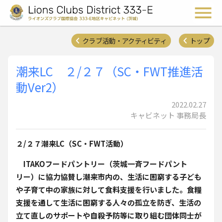
ライオンズクラブ国際協会 
メ
クラブ活動・アクティビティ
トップ
潮来LC ２/２７（SC・FWT推進活
動Ver2）
2022.02.27
キャビネット 事務局長
２/２７潮来LC（SC・FWT活動）
ITAKOフードパントリー（茨城一斉フードパント
リー）
に協力協賛し潮来市内の、生活に困窮する子ども
や子育て中の家族に対して食料支援を行いました。食糧
支援を通して生活に困窮する人々の孤立を防ぎ、生活の
立て直しのサポートや自殺予防等に取り組む団体同士が