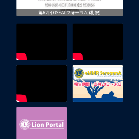
第62回 OSEALフォーラム (札幌)
eMMR 
Lion Portal