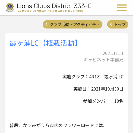
ライオンズクラブ国際協会 
メ
クラブ活動・アクティビティ
トップ
霞ヶ浦LC【植栽活動】
2021.11.11
キャビネット事務局
実施クラブ：4R1Z 霞ヶ浦 LC
実施日：2021年10月30日
参加メンバー：10名
普段、かすみがうら市内のフラワーロードには、