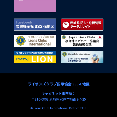
Facebook 災害掲示板 333-E地区
茨城県
ライオンズクラブ国際協会
複合地
ライオンズクラブ国際協会公式機関
ライオ
ライオンズクラブ国際協会 333-E地区
キャビネット事務局：
〒310-0803 茨城県水戸市城南3-4-25
© Lions Clubs International District 333-E