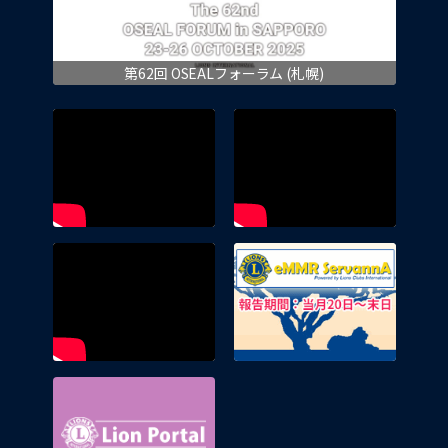
第62回 OSEALフォーラム (札幌)
eMMR 
Lion Portal