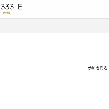
ライオンズクラブ国際協会 333-E地区キャビネット (茨城) -
】
参加者氏名