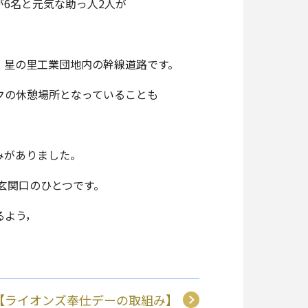
6名と元気な助っ人2人が
，星の里工業団地内の幹線道路です。
クの休憩場所となっていることも
みがありました。
玄関口のひとつです。
るよう，
Z【ライオンズ奉仕デーの取組み】