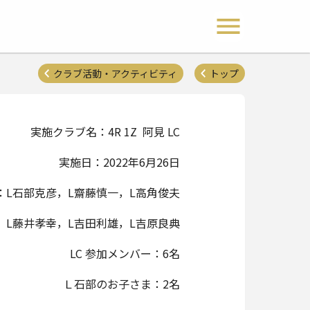
 Lions Clubs District 333-E
メニュー開閉
クラブ活動・アクティビティ
トップ
実施クラブ名：4R 1Z 阿見 LC
実施日：2022年6月26日
：L石部克彦，L齋藤慎一，L高角俊夫
L藤井孝幸，L吉田利雄，L吉原良典
LC 参加メンバー：6名
Ｌ石部のお子さま：2名