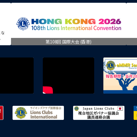
とな
。
第108回 国際大会 (香港)
E地区
茨城県 防災・危機管理ポータルサイト
ライオンズクラブ国際協会
複合地