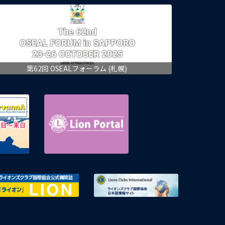
第62回 OSEALフォーラム (札幌)
eMMR ServannA 公式ページ
Lion Portal
区ガバナー協議会 議長連絡会議
ライオンズクラブ国際協会公式機関誌『ライ
ライオンズク