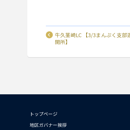
牛久茎崎LC 【3/3まんぷく支
開所】
トップページ
地区ガバナー挨拶