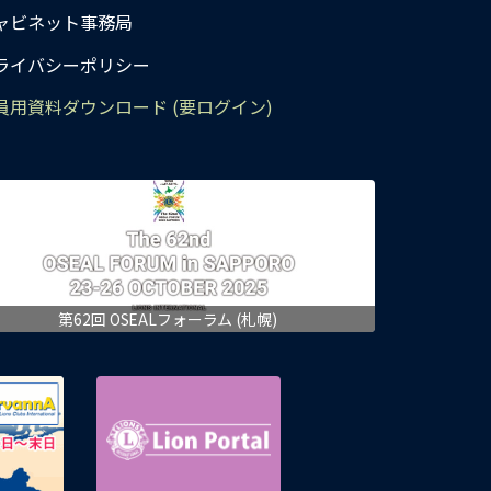
ャビネット事務局
ライバシーポリシー
員用資料ダウンロード (要ログイン)
第62回 OSEALフォーラム (札幌)
eMMR ServannA 公式ページ
Lion Portal