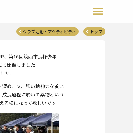
 Lions Clubs District 333-E
メニュー開閉
クラブ活動・アクティビティ
トップ
UP、第16回筑西市長杯少年
にて開催しました。
ました。
を深め、又、強い精神力を養い
、成長過程に於いて薬物という
える様になって欲しいです。