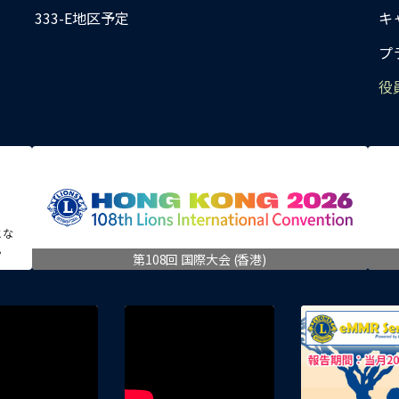
333-E地区予定
キ
プ
役
とな
。
第108回 国際大会 (香港)