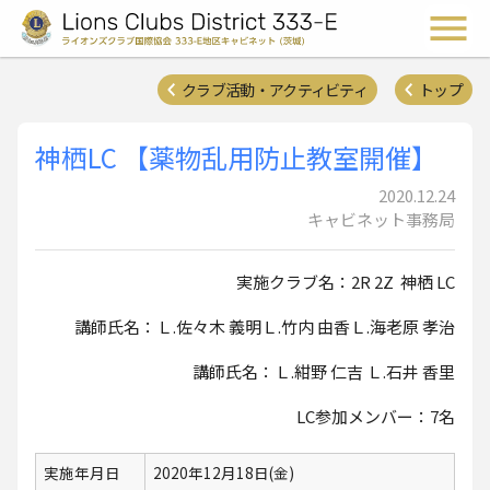
ライオンズクラブ国際協会 
メ
クラブ活動・アクティビティ
トップ
神栖LC 【薬物乱用防止教室開催】
2020.12.24
キャビネット事務局
実施クラブ名：2R 2Z 神栖 LC
講師氏名：Ｌ.佐々木 義明Ｌ.竹内 由香Ｌ.海老原 孝治
講師氏名：Ｌ.紺野 仁吉 Ｌ.石井 香里
LC参加メンバー：7名
実施年月日
2020年12月18日(金)