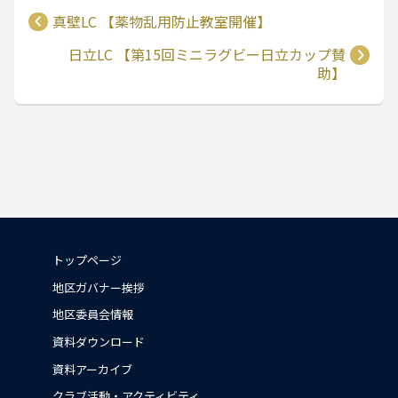
真壁LC 【薬物乱用防止教室開催】
日立LC 【第15回ミニラグビー日立カップ賛
助】
トップページ
地区ガバナー挨拶
地区委員会情報
資料ダウンロード
資料アーカイブ
クラブ活動・アクティビティ