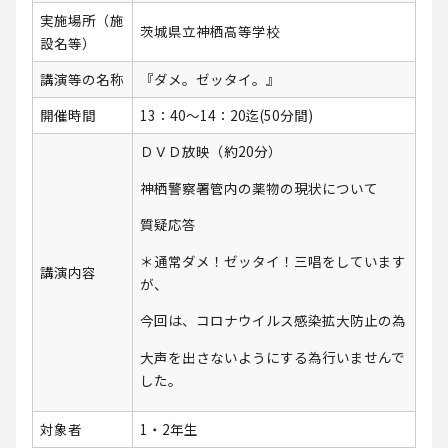
実施場所（施
茨城県立神栖高等学校
設名等）
講演等の名称
『ダメ。ゼッタイ。』
開催時間
13：40～14：20迄(50分間)
ＤＶＤ放映（約20分）
神栖警察署管内の薬物の現状について
質疑応答
＊通常ダメ！ゼッタイ！三唱をしています
講演内容
が、
今回は、コロナウイルス感染拡大防止の為
大声を出さないようにする為行いませんで
した。
対象者
1・2年生