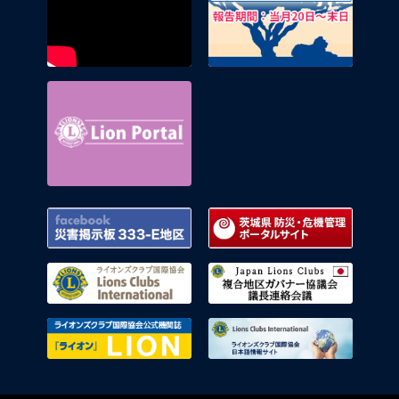
Lion Portal
Facebook 災害掲示板 333-E地区
茨城県
ライオンズクラブ国際協会
複合地
ライオンズクラブ国際協会公式機関
ライオ