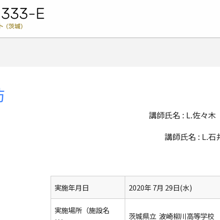
ライオンズクラブ国際協会 333-E地区キャビネット (茨城) -
防
講師氏名 : L.佐々木
講師氏名 : L.
実施年月日
2020年 7月 29日(水)
実施場所（施設名
茨城県立 波崎柳川高等学校