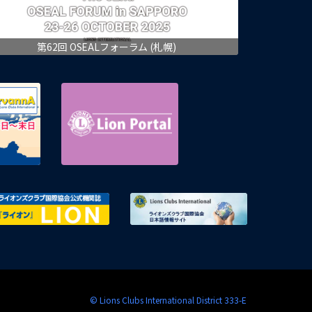
第62回 OSEALフォーラム (札幌)
eMMR ServannA 公式ページ
Lion Portal
区ガバナー協議会 議長連絡会議
ライオンズクラブ国際協会公式機関誌『ライ
ライオンズク
© Lions Clubs International District 333-E