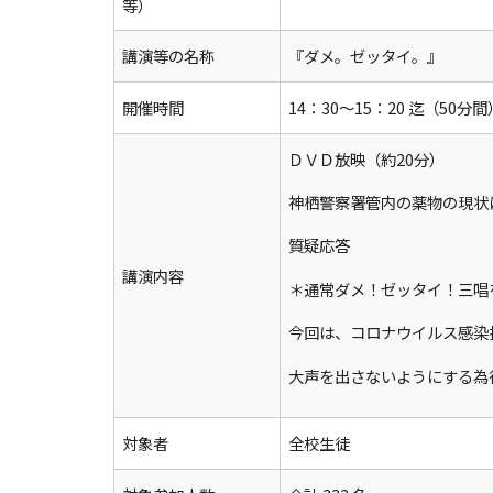
等）
講演等の名称
『ダメ。ゼッタイ。』
開催時間
14：30～15：20 迄（50分間
ＤＶＤ放映（約20分）
神栖警察署管内の薬物の現状
質疑応答
講演内容
＊通常ダメ！ゼッタイ！三唱
今回は、コロナウイルス感染
大声を出さないようにする為
対象者
全校生徒