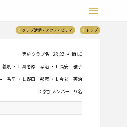
 Lions Clubs District 333-E
メニュー開閉
クラブ活動・アクティビティ
トップ
実施クラブ名 : 2R 2Z 神栖 LC
 義明 ・ L.海老原 孝治 ・ L.高安 雅子
石井 香里 ・ L.野口 邦彦 ・ L.今郡 英治
LC参加メンバー : ９名