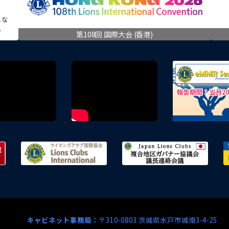
とな
。
第108回 国際大会 (香港)
E地区
茨城県 防災・危機管理ポータルサイト
ライオンズクラブ国際協会
複合地
キャビネット事務局：
〒310-0803 茨城県水戸市城南3-4-25