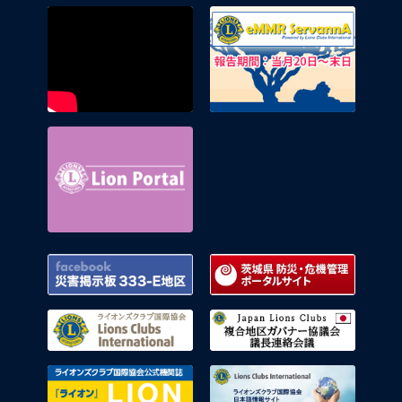
eMMR 
Lion Portal
Facebook 災害掲示板 333-E地区
茨城県
ライオンズクラブ国際協会
複合地
ライオンズクラブ国際協会公式機関
ライオ