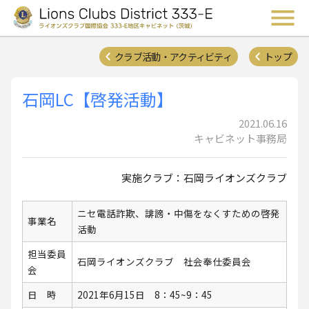
ライオンズクラブ国際協会 
メ
クラブ活動・アクティビティ
トップ
石岡LC【啓発活動】
2021.06.16
キャビネット事務局
実施クラブ：石岡ライオンズクラブ
ニセ電話詐欺、誹謗・中傷をなくすための啓発
事業名
活動
担当委員
石岡ライオンズクラブ 社会奉仕委員会
会
日 時
2021年6月15日 8：45~9：45