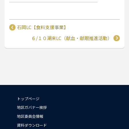
石岡LC【食料支援事業】
６/１０潮来LC（献血・献眼推進活動）
トップページ
地区ガバナー挨拶
地区委員会情報
資料ダウンロード