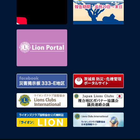
Lion Portal
Facebook 災害掲示板 333-E地区
茨城県
ライオンズクラブ国際協会
複合地
ライオンズクラブ国際協会公式機関
ライオ