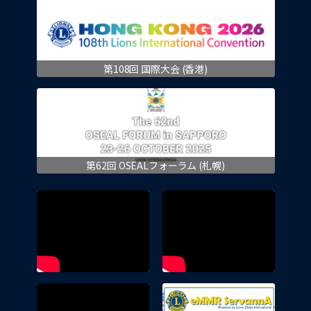
第108回 国際大会 (香港)
第62回 OSEALフォーラム (札幌)
eMMR 