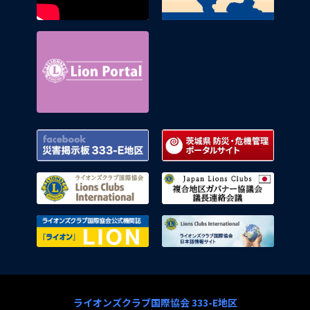
Lion Portal
Facebook 災害掲示板 333-E地区
茨城県
ライオンズクラブ国際協会
複合地
ライオンズクラブ国際協会公式機関
ライオ
ライオンズクラブ国際協会 333-E地区