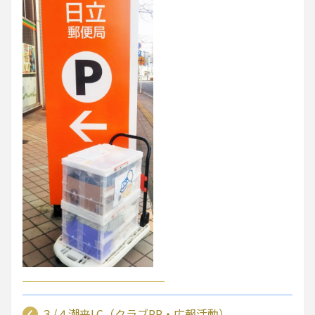
３/４潮来LC（クラブPR・広報活動）