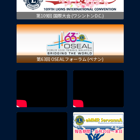
第109回 国際大会 (ワシントンD.C.)
第63回 OSEALフォーラム (ペナン)
eMMR 