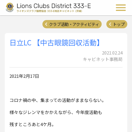
ライオンズクラブ国際協会 
メ
クラブ活動・アクティビティ
トップ
日立LC 【中古眼鏡回収活動】
2021.02.24
キャビネット事務局
2021年2月17日
コロナ禍の中、集まっての活動がままならない。
様々なジレンマをかかえながら、今年度活動も
残すところあと4ケ月。