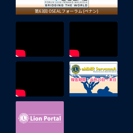
第63回 OSEALフォーラム (ペナン)
eMMR 
Lion Portal