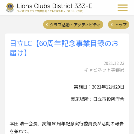
ライオンズクラブ国際協会 
メ
クラブ活動・アクティビティ
トップ
日立LC【60周年記念事業目録のお
届け】
2021.12.23
キャビネット事務局
実施日：2021年12月20日
実施場所：日立市役所庁舎
本田 浩一会長、亥飼 60周年記念実行委員長が活動の報告
を兼ねて、