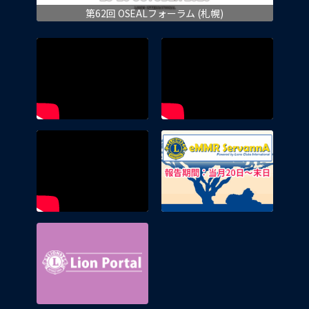
第62回 OSEALフォーラム (札幌)
eMMR 
Lion Portal