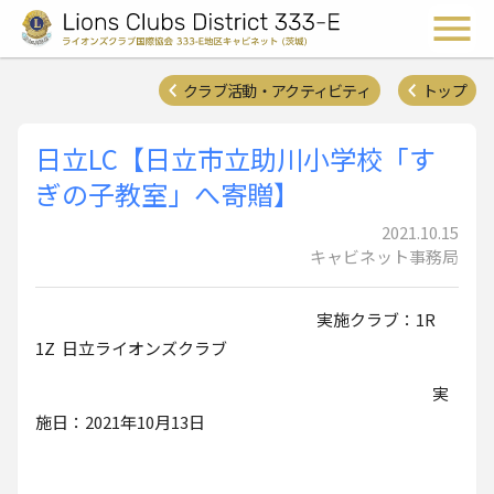
ライオンズクラブ国際協会 
メ
クラブ活動・アクティビティ
トップ
日立LC【日立市立助川小学校「す
ぎの子教室」へ寄贈】
2021.10.15
キャビネット事務局
実施クラブ：1R
1Z 日立ライオンズクラブ
実
施日：2021年10月13日