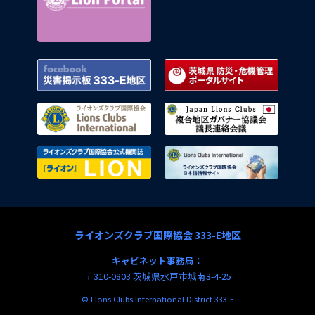
Facebook 災害掲示板 333-E地区
茨城県
ライオンズクラブ国際協会
複合地
ライオンズクラブ国際協会公式機関
ライオ
ライオンズクラブ国際協会 333-E地区
キャビネット事務局：
〒310-0803 茨城県水戸市城南3-4-25
© Lions Clubs International District 333-E