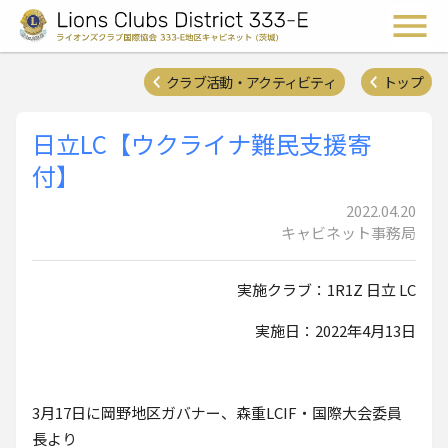
ライオンズクラブ国際協会 
メ
クラブ活動・アクティビティ
トップ
日立LC【ウクライナ難民支援寄
付】
2022.04.20
キャビネット事務局
実施クラブ：1R1Z 日立 LC
実施日：2022年4月13日
3月17日に岡野地区ガバナー、森重LCIF・国際大会委員
長より