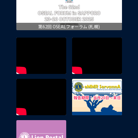
第62回 OSEALフォーラム (札幌)
eMMR 
Lion Portal