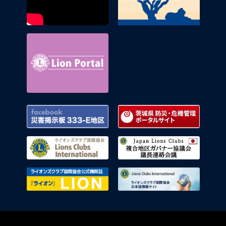
Lion Portal
Facebook 災害掲示板 333-E地区
茨城県
ライオンズクラブ国際協会
複合地
ライオンズクラブ国際協会公式機関
ライオ