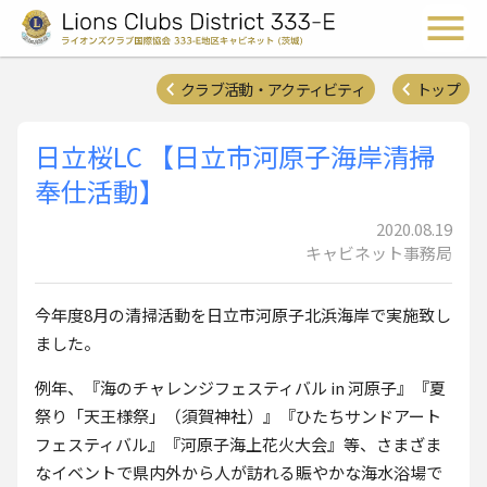
ライオンズクラブ国際協会 
メ
クラブ活動・アクティビティ
トップ
日立桜LC 【日立市河原子海岸清掃
奉仕活動】
2020.08.19
キャビネット事務局
今年度8月の清掃活動を日立市河原子北浜海岸で実施致し
ました。
例年、『海のチャレンジフェスティバル in 河原子』『夏
祭り「天王様祭」（須賀神社）』『ひたちサンドアート
フェスティバル』『河原子海上花火大会』等、さまざま
なイベントで県内外から人が訪れる賑やかな海水浴場で