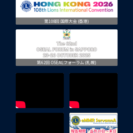
第108回 国際大会 (香港)
第62回 OSEALフォーラム (札幌)
eMMR 