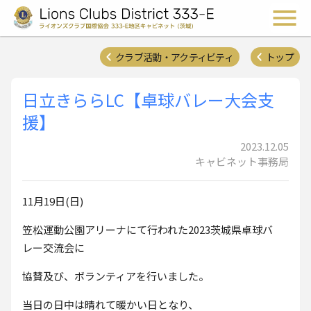
ライオンズクラブ国際協会 
メ
クラブ活動・アクティビティ
トップ
日立きららLC【卓球バレー大会支
援】
2023.12.05
キャビネット事務局
11月19日(日)
笠松運動公園アリーナにて行われた2023茨城県卓球バ
レー交流会に
協賛及び、ボランティアを行いました。
当日の日中は晴れて暖かい日となり、