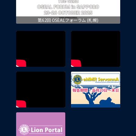
第62回 OSEALフォーラム (札幌)
eMMR 
Lion Portal