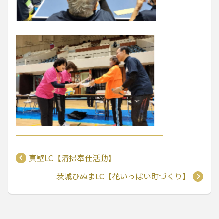
真壁LC【清掃奉仕活動】
茨城ひぬまLC【花いっぱい町づくり】