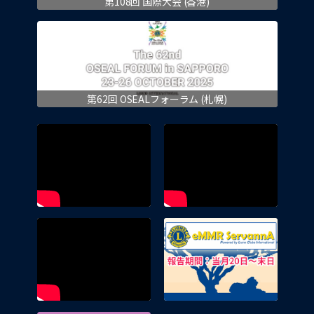
第108回 国際大会 (香港)
第62回 OSEALフォーラム (札幌)
eMMR 