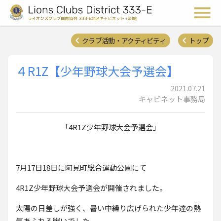
ライオンズクラブ国際協会 
メ
クラブ活動・アクティビティ
トップ
４R1Z【少年野球大会予選会】
2021.07.21
キャビネット事務局
「4R1Z少年野球大会予選会」
7月17日18日に阿見町総合運動公園にて
4R1Z少年野球大会予選会が開催されました。
太陽の日差しが強く、暑い中繰り広げられた少年達の熱
気あふれる戦いでした。