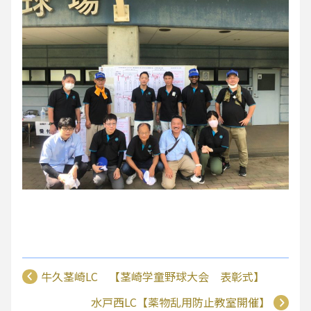
牛久茎崎LC 【茎崎学童野球大会 表彰式】
水戸西LC【薬物乱用防止教室開催】