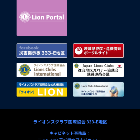
Lion Portal
Facebook 災害掲示板 333-E地区
茨城県
ライオンズクラブ国際協会
複合地
ライオンズクラブ国際協会公式機関
ライオ
ライオンズクラブ国際協会 333-E地区
キャビネット事務局：
〒310-0803 茨城県水戸市城南3-4-25