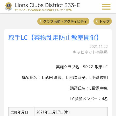
ライオンズクラブ国際協会 
メ
クラブ活動・アクティビティ
トップ
取手LC【薬物乱用防止教室開催】
2021.11.22
キャビネット事務局
実施クラブ名：5R 2Z 取手 LC
講師氏名：Ｌ武田 清宏、Ｌ村越 時子、L小磯 俊明
講師氏名：L長塚 幸恵
LC参加メンバー：4名
実施年月日
2021年11月17日(水)