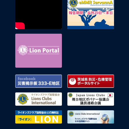
Lion Portal
Facebook 災害掲示板 333-E地区
茨城県
ライオンズクラブ国際協会
複合地
ライオンズクラブ国際協会公式機関
ライオ