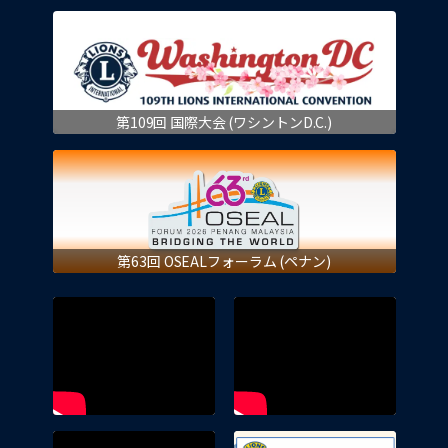
第109回 国際大会 (ワシントンD.C.)
第63回 OSEALフォーラム (ペナン)
eMMR 