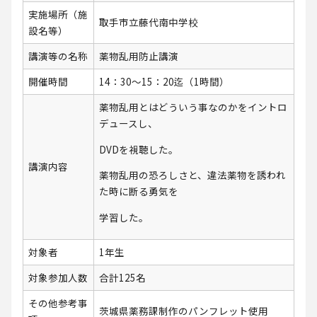
実施場所（施
取手市立藤代南中学校
設名等）
講演等の名称
薬物乱用防止講演
開催時間
14：30～15：20迄（1時間）
薬物乱用とはどういう事なのかをイントロ
デュースし、
DVDを視聴した。
講演内容
薬物乱用の恐ろしさと、違法薬物を誘われ
た時に断る勇気を
学習した。
対象者
1年生
対象参加人数
合計125名
その他参考事
茨城県薬務課制作のパンフレット使用