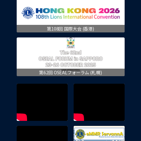
第108回 国際大会 (香港)
第62回 OSEALフォーラム (札幌)
eMMR 