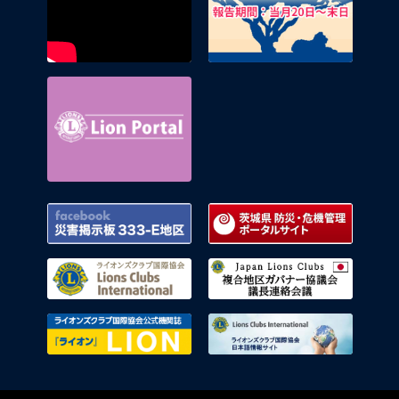
Lion Portal
Facebook 災害掲示板 333-E地区
茨城県
ライオンズクラブ国際協会
複合地
ライオンズクラブ国際協会公式機関
ライオ