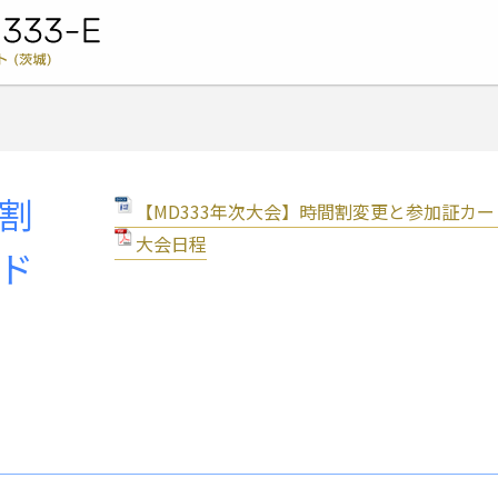
ライオンズクラブ国際協会 333-E地区キャビネット (茨城) -
割
【MD333年次大会】時間割変更と参加証カ
大会日程
ド