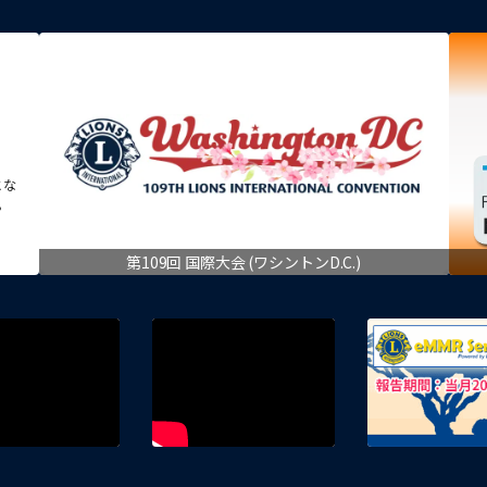
とな
。
第109回 国際大会 (ワシントンD.C.)