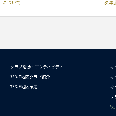
ル）について
次年
クラブ活動・アクティビティ
キ
333-E地区クラブ紹介
キ
333-E地区予定
キ
プ
役