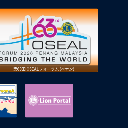
第63回 OSEALフォーラム (ペナン)
eMMR ServannA 公式ページ
Lion Portal