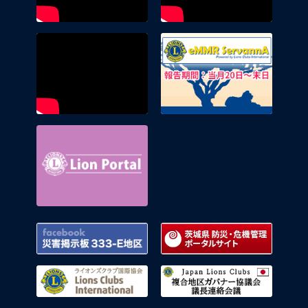
eMMR 
Lion Portal
Facebook 災害掲示板 333-E地区
茨城県
ライオンズクラブ国際協会
複合地