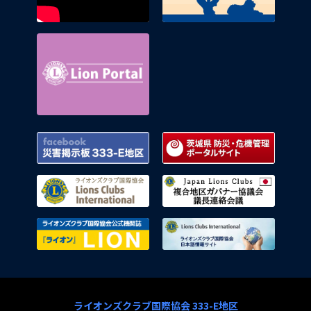
Lion Portal
Facebook 災害掲示板 333-E地区
茨城県
ライオンズクラブ国際協会
複合地
ライオンズクラブ国際協会公式機関
ライオ
ライオンズクラブ国際協会 333-E地区