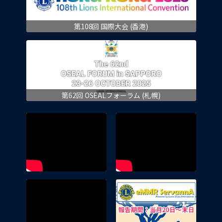
第108回 国際大会 (香港)
第62回 OSEALフォーラム (札幌)
eMMR 