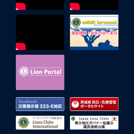
eMMR 
Lion Portal
Facebook 災害掲示板 333-E地区
茨城県
ライオンズクラブ国際協会
複合地